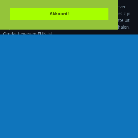
Beweging is zo’n belangrijk onderdeel van het dagelijkse leven.
Iedereen, van beginner tot doorgedreven sporter, ieder met zijn
Akkoord!
eigen doel is voor mij een uitdaging om niet alleen het beste uit
de persoon zelf maar ook het beste uit mezelf te kunnen halen.
Omdat bewegen FUN is!
Administratieve gegevens
Moves For Fun
Olmendreef 32 - 9340 Lede
Tel.: 0486/02.25.72
info@movesforfun.be
Ond.nr.: BE0883.442.346
Sociale Media