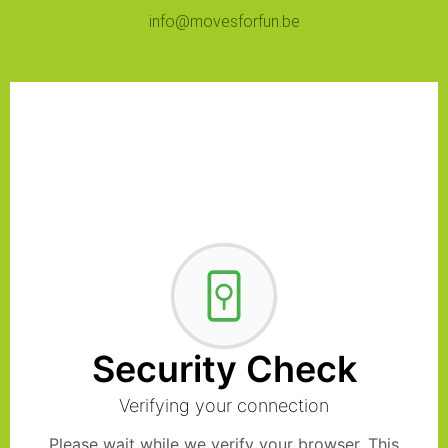
info@movesforfun.be